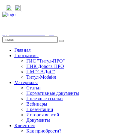
Группа компаний «СДТ»
Главная
Программы
ГИС "Титул-ПРО"
ПИК Дорога-ПРО
ПМ "САДиС"
Титул-Мобайл
Материалы
Статьи
Нормативные документы
Полезные ссылки
Вебинары
Презентации
История версий
Документы
Клиентам
Как приобрести?