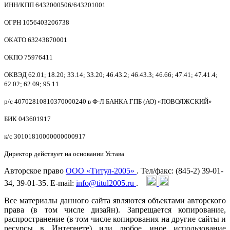
ИНН/КПП 6432000506/643201001
ОГРН 1056403206738
ОКАТО 63243870001
ОКПО 75976411
ОКВЭД 62.01; 18.20; 33.14; 33.20; 46.43.2; 46.43.3; 46.66; 47.41; 47.41.4;
62.02; 62.09; 95.11.
р/с 40702810810370000240 в Ф-Л БАНКА ГПБ (АО) «ПОВОЛЖСКИЙ»
БИК 043601917
к/с 30101810000000000917
Директор действует на основании Устава
Авторское право
ООО «Титул-2005»
. Тел/факс: (845-2) 39-01-
34, 39-01-35. E-mail:
info@titul2005.ru
.
Все материалы данного сайта являются объектами авторского
права (в том числе дизайн). Запрещается копирование,
распространение (в том числе копирования на другие сайты и
ресурсы в Интернете) или любое иное использование