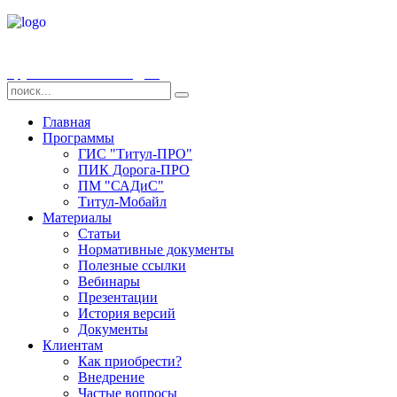
Группа компаний «СДТ»
Главная
Программы
ГИС "Титул-ПРО"
ПИК Дорога-ПРО
ПМ "САДиС"
Титул-Мобайл
Материалы
Статьи
Нормативные документы
Полезные ссылки
Вебинары
Презентации
История версий
Документы
Клиентам
Как приобрести?
Внедрение
Частые вопросы