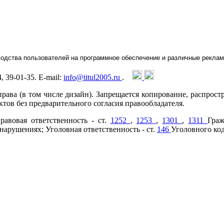
водства пользователей на программное обеспечение и различные рекла
4, 39-01-35. E-mail:
info@titul2005.ru
.
рава (в том числе дизайн). Запрещается копирование, распрост
тов без предварительного согласия правообладателя.
равовая ответственность - ст.
1252
,
1253
,
1301
,
1311
Граж
арушениях; Уголовная ответственность - ст.
146
Уголовного ко