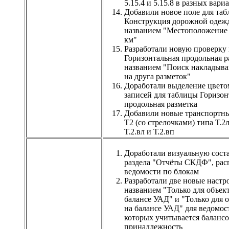
5.15.4 и 5.15.8 в разных вари
Добавили новое поле для та
Конструкция дорожной одеж
названием "Местоположение 
км"
Разработали новую проверку 
Горизонтальная продольная р
названием "Поиск накладыв
на друга разметок"
Доработали выделение цвет
записей для таблицы Горизон
продольная разметка
Добавили новые транспортн
Т2 (со стрелочками) типа Т.2л,
Т.2.вл и Т.2.вп
Доработали визуальную сос
раздела "Отчёты СКДФ", рас
ведомости по блокам
Разработали две новые настр
названием "Только для объек
балансе УАД" и "Только для 
на балансе УАД" для ведомост
которых учитывается балансо
принадлежность