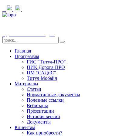
Группа компаний «СДТ»
Главная
Программы
ГИС "Титул-ПРО"
ПИК Дорога-ПРО
ПМ "САДиС"
Титул-Мобайл
Материалы
Статьи
Нормативные документы
Полезные ссылки
Вебинары
Презентации
История версий
Документы
Клиентам
Как приобрести?