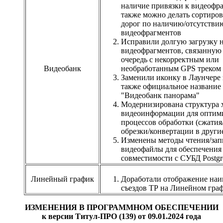
наличие привязки к видеофр
также можно делать сортиров
дорог по наличию/отсутстви
видеофрагментов
Исправили долгую загрузку 
видеофрагментов, связанную
очередь с некорректным или
Видеобанк
необработанным GPS треком
Заменили иконку в Лаунчере 
также официальное название 
"Видеобанк панорама"
Модернизирована структура 
видеоинформации для оптим
процессов обработки (сжатия
обрезки/конвертации в други
Изменены методы чтения/зап
видеофайлы для обеспечения
совместимости с СУБД Postg
Линейный график
Доработали отображение наи
съездов ТР на Линейном гра
ИЗМЕНЕНИЯ В ПРОГРАММНОМ ОБЕСПЕЧЕНИИ
к версии Титул-ПРО (139) от 09.01.2024 года