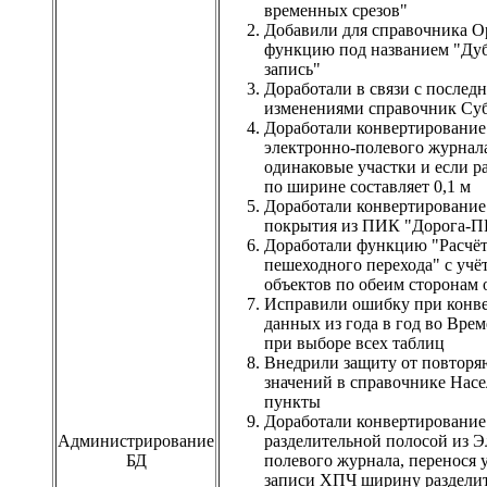
временных срезов"
Добавили для справочника О
функцию под названием "Ду
запись"
Доработали в связи с послед
изменениями справочник Су
Доработали конвертировани
электронно-полевого журнала
одинаковые участки и если р
по ширине составляет 0,1 м
Доработали конвертирование
покрытия из ПИК "Дорога-
Доработали функцию "Расчё
пешеходного перехода" с учё
объектов по обеим сторонам 
Исправили ошибку при конв
данных из года в год во Вре
при выборе всех таблиц
Внедрили защиту от повтор
значений в справочнике Нас
пункты
Доработали конвертировани
Администрирование
разделительной полосой из Э
БД
полевого журнала, перенося 
записи ХПЧ ширину раздели