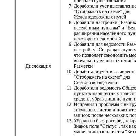
признака существования
Доработали учёт выставленн
"Отображать на схеме" для
Железнодорожных путей
Добавили настройки "Разбив
населённым пунктам" и "Ве
расширения населённого пунк
некоторых ведомостей
Добавили для ведомости Раз
настройку "Сокращать нули у
что позволяет сэкономить мес
визуально улучшило чтение 
Дислокация
Разметки
Доработали учёт выставленн
"Отображать на схеме" для
Световозвращателей
Доработали ведомость Обще
пунктов маршрутных трансп
средств, убрав лишние нули 
Исправили проблемы с выгр
титульных листов и пояснит
записок после нескольких п
Убрали из быстрого редактир
Знаков поле "Статус", так ка
умолчанию заполняется "Без