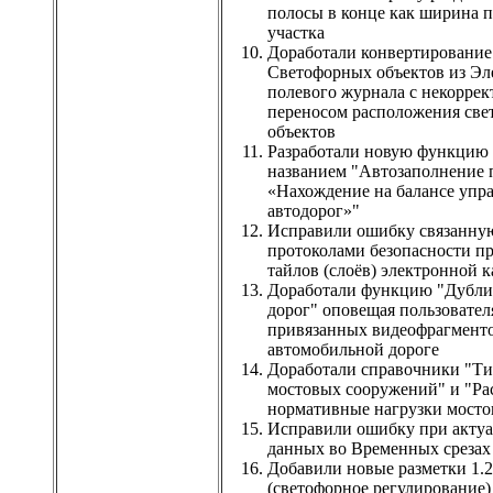
полосы в конце как ширина 
участка
Доработали конвертирование
Светофорных объектов из Эл
полевого журнала с некорре
переносом расположения св
объектов
Разработали новую функцию
названием "Автозаполнение 
«Нахождение на балансе упр
автодорог»"
Исправили ошибку связанну
протоколами безопасности пр
тайлов (слоёв) электронной 
Доработали функцию "Дубли
дорог" оповещая пользовател
привязанных видеофрагменто
автомобильной дороге
Доработали справочники "Т
мостовых сооружений" и "Ра
нормативные нагрузки мосто
Исправили ошибку при акту
данных во Временных срезах
Добавили новые разметки 1.2
(светофорное регулирование) 