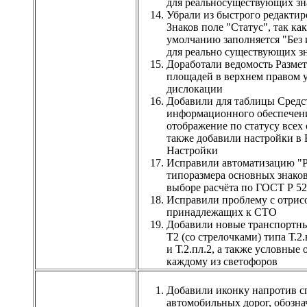
для реальносуществующих зн
Убрали из быстрого редактир
Знаков поле "Статус", так ка
умолчанию заполняется "Без
для реально существующих з
Доработали ведомость Размет
площадей в верхнем правом у
дислокации
Добавили для таблицы Средс
информационного обеспечен
отображение по статусу всех 
также добавили настройки в 
Настройки
Исправили автоматизацию "Р
типоразмера основных знако
выборе расчёта по ГОСТ Р 5
Исправили проблему с отрис
принадлежащих к СТО
Добавили новые транспортн
Т2 (со стрелочками) типа Т.2.в
и Т.2.пл.2, а также условные 
каждому из светофоров
Добавили иконку напротив с
автомобильных дорог, обоз