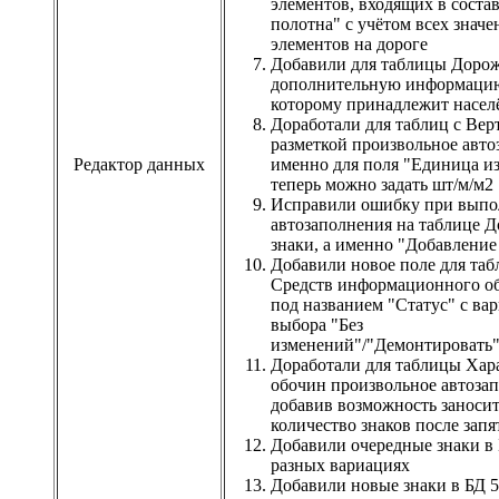
элементов, входящих в соста
полотна" с учётом всех зна
элементов на дороге
Добавили для таблицы Доро
дополнительную информацию
которому принадлежит насе
Доработали для таблиц с Вер
разметкой произвольное авто
Редактор данных
именно для поля "Единица и
теперь можно задать шт/м/м2
Исправили ошибку при вып
автозаполнения на таблице 
знаки, а именно "Добавление 
Добавили новое поле для та
Средств информационного о
под названием "Статус" с ва
выбора "Без
изменений"/"Демонтировать"
Доработали для таблицы Хар
обочин произвольное автоза
добавив возможность заноси
количество знаков после запя
Добавили очередные знаки в 
разных вариациях
Добавили новые знаки в БД 5.1