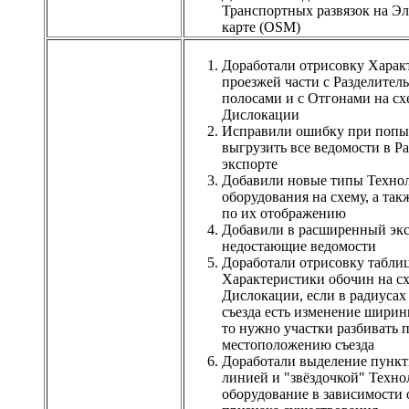
Транспортных развязок на Э
карте (OSM)
Доработали отрисовку Харак
проезжей части с Разделите
полосами и с Отгонами на сх
Дислокации
Исправили ошибку при попы
выгрузить все ведомости в 
экспорте
Добавили новые типы Техно
оборудования на схему, а так
по их отображению
Добавили в расширенный эк
недостающие ведомости
Доработали отрисовку табли
Характеристики обочин на с
Дислокации, если в радиусах
съезда есть изменение шири
то нужно участки разбивать 
местоположению съезда
Доработали выделение пунк
линией и "звёздочкой" Техно
оборудование в зависимости о