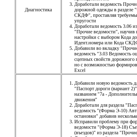
Доработали ведомость Прочн
Диагностика
дорожной одежды в разделе 
СКДФ", проставляя требуемы
упругости
Доработали ведомость 3.06 и
"Прочие ведомости", научив
настройки с выбором Кода до
Идент.номера или Кода СКД
Добавили во вкладку "Прочи
ведомость "3.03 Ведомость о
сцепных свойств дорожного 
но с возможностью формиров
Excel
Добавили новую ведомость дл
"Паспорт дороги (вариант 2)"
названием "7а - Дополнител
движения"
Доработали для раздела "Пас
ведомость "(Форма Э-10) Ав
остановки" добавив нескольк
Исправили проблему при фо
ведомости "(Форма Э-18) Съе
(въездов)" из раздела "Проч