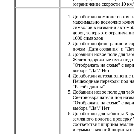
(ограничение скорости 10 км/
Доработали компонент отвеч
максимально возможно колич
символов в названии автомо
дорог, теперь это ограничани
1000 символов
Доработали фильтрацию и со
полям "Дата создания" и "Да
Добавили новое поле для та
Железнодорожные пути под 
"Отображать на схеме" с вар
выбора "Да"/"Нет"
Доработали автозаполнение н
Пешеходные переходы под н
"Расчёт длины"
Добавили новое поле для та
Световозвращатели под назв
"Отображать на схеме" с вар
выбора "Да"/"Нет"
Доработали для таблицы Хар
земляного полотна проверку
соответствия ширины землян
и суммы значений ширины в