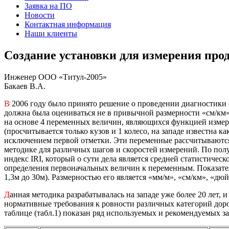
Заявка на ПО
Новости
Контактная информация
Наши клиенты
Создание установки для измерения про
Инженер ООО «Титул-2005»
Бакаев В.А.
В
2006 году было принято решение о проведении диагностики 
должна была оцениваться не в привычной размерности «см/км», 
на основе 4 переменных величин, являющихся функцией измер
(просчитывается только кузов и 1 колесо, на западе известна
исключением первой отметки. Эти переменные рассчитываютс
методике для различных шагов и скоростей измерений. По пол
индекс IRI, который о сути дела является средней статистиче
определения первоначальных величин к переменным. Показатель 
1,3м до 30м). Размерностью его является «мм/м», «см/км», «д
Д
анная методика разрабатывалась на западе уже более 20 лет,
нормативные требования к ровности различных категорий дорог
таблице (табл.1) показан ряд используемых и рекомендуемых з