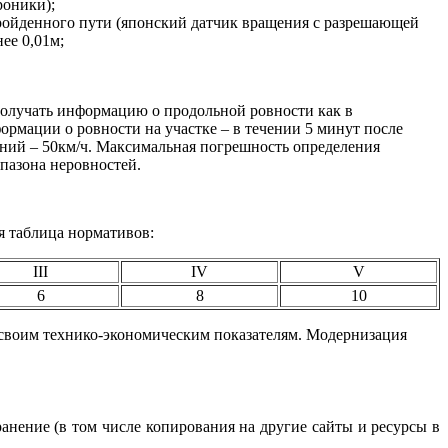
роники);
ройденного пути (японский датчик вращения с разрешающей
ее 0,01м;
получать информацию о продольной ровности как в
формации о ровности на участке – в течении 5 минут после
рений – 50км/ч. Максимальная погрешность определения
апазона неровностей.
я таблица нормативов:
III
IV
V
6
8
10
о своим технико-экономическим показателям. Модернизация
ранение (в том числе копирования на другие сайты и ресурсы в