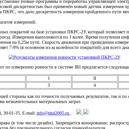
 установке (новые программы и переработка управляющей элект
высокой дискретностью был применён новый датчик измерения п
са ПКРС, что дало дискретность измерения пройденного пути мен
ьтатов измерений.
жных покрытий на базе установки ПКРС-2У, который позволяет 
 проезд. Измерения выполняются по 1 колее. Время получения ин
начения на 0,25м пути. Скорость движения при проведении изме
ляет 7-9% (в основном из-за колейности покрытий) для всего ди
от по измерению ровности в системе IRI предлагается следующа
I
II
3
4
ошей стороны как по точности получаемых результатов, так и п
ма незначительных материальных затрат.
4, 39-01-35. E-mail:
info@titul2005.ru
.
рава (в том числе дизайн). Запрещается копирование, распрост
тов без предварительного согласия правообладателя.