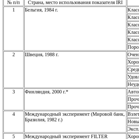
№ п/п
Страна, место использования показателя IRI
1
Бельгия, 1984 г.
Клас
Клас
Клас
Клас
Класс
Поро
2
Швеция, 1988 г.
Очен
Хоро
Сред
Удов
Неуд
3
Финляндия, 2000 г.*
Авто
Проч
Проч
4
Международный эксперимент (Мировой банк,
Взле
Бразилия, 1982 г.)
Новы
Эксп
5
Международный эксперимент FILTER
Хоро