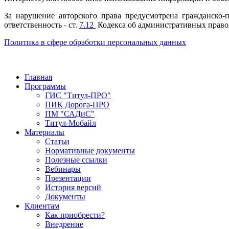
За нарушение авторского права предусмотрена гражданско-п
ответственность - ст.
7.12
Кодекса об административных правон
Политика в сфере обработки персональных данных
Главная
Программы
ГИС "Титул-ПРО"
ПИК Дорога-ПРО
ПМ "САДиС"
Титул-Мобайл
Материалы
Статьи
Нормативные документы
Полезные ссылки
Вебинары
Презентации
История версий
Документы
Клиентам
Как приобрести?
Внедрение