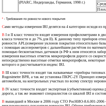
(PIARC, Нидерланды, Германия, 1998 г.)
Сред
Плох
*
- Требования по ровности нового покрытия
С
ами методы измерения IRI делятся на 4 категории исходя из
В
I и II класс точности входят измерения профилометрами в дв
класса точности и до 7% для II). К данному типу приборов от
ровности APL(измерение уклонов покрытия относительно баз
с помощью акселерометров с дальнейшим расчётом по математ
помощью бесконтактных датчиков (в РФ к ним относятся лабо
измерения высотных отметок микропрофиля дороги со скоростя
непосредственно высотные отметки микропрофиля, некоторые п
которого и рассчитывается индекс IRI.
В
III класс точности входят так называемые «приборы типовых
Rugosimetre BPR, а так же установка ПКРС-2У. Принцип измер
автомобиля, на контрольных участках по всему спектру неровн
В
IV класс точности входит экспертная (субъективная) оценка
дороги, а так же знакомит специалистов со шкалой IRI и состо
В
вышедший в Москве в 2006 году СТО РосНИО-8.6.001-2006 
международного показателя ровности IRI. Общие требования и 