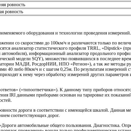
няя ровность
ая ровность
 применяемого оборудования и технологии проведения измерений.
ижении со скоростями до 100км/ч и различаются только по велич
носятся анализатор статистического профиля TRRL, «Dipstick» (
ы автомобиля), информационный анализатор продольного профи
ической модели SQY), множество появившихся в последнее вре
ратории МАДИ, РосдорНИИ, НПО «Регион»), а так же методы руч
ми 40 либо 80км/ч и с шагом 0,25м. По результатам измерений 
риходят к нему через обработку измерений других параметров и
 ответов» («типоответчики»). К данному типу приборов относят
ения IRI данными приборами основан на тарировке их показани
остей.
 ровности дороги в соответствии с имеющейся шкалой. Данная м
янием соответствующих дорог.
«Дороги автомобильные общего пользования. Диагностика. Опр
порядок проведения» вошли только профилометрические установк