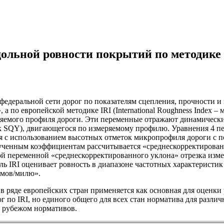
дольной ровности покрытий по методике 
федеральной сети дорог по показателям сцепления, прочности и
а по европейской методике IRI (International Roughness Index 
яемого профиля дороги. Эти переменные отражают динамически
 как SQY), двигающегося по измеряемому профилю. Уравнения 4 п
я с использованием высотных отметок микропрофиля дороги с
ученным коэффициентам рассчитывается «среднескорректированн
ской переменной «среднескорректированного уклона» отрезка из
IRI оценивает ровность в диапазоне частотных характеристик от
юймов/милю».
 и в ряде европейских стран применяется как основная для оценк
 по IRI, но единого общего для всех стан норматива для разли
а рубежом нормативов.