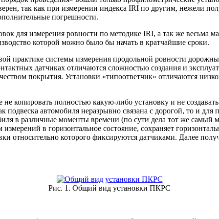
ерен, так как при измерении индекса IRI по другим, нежели п
дополнительные погрешности.
вок для измерения ровности по методике IRI, а так же весьма 
изводство которой можно было бы начать в кратчайшие сроки.
ой практике системы измерения продольной ровности дорожных
онтактных датчиках отличаются сложностью создания и эксплуа
ачеством покрытия. Установки «типоответчик» отличаются низк
 не копировать полностью какую-либо установку и не создавать
подвеска автомобиля неразрывно связана с дорогой, то и для 
обиля в различные моменты времени (по сути дела тот же самый
измерений в горизонтальное состояние, сохраняет горизонтальн
овки относительно которого фиксируются датчиками. Далее полу
Рис. 1. Общий вид установки ПКРС