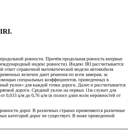
IRI.
 продольной ровности. Причём продольная ровность впервые
– международный индекс ровности). Индекс IRI рассчитывается
й ответ справочной математической модели автомобиля
еременных величин дают решения по всем замерам, за
 помощью специальных коэффициентов, приведенных в
ый уклон» для каждой точки дороги. Далее и рассчитывается
меряемой дороги. Средний уклон на первых 11м служит для
 0,033 ц/м до 0,76 ц/м (в полосе длин волн неровностей от
и ровности дорог. В различных странах применяются различные
чных категорий дорог не существует. В ниже приведенной