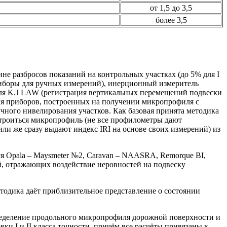
от 1,5 до 3,5
более 3,5
ине разбросов показаний на контрольных участках (до 5% для I
приборы для ручных измерений), инерционный измеритель
ля K.J LAW (регистрация вертикальных перемещений подвески
мя приборов, построенных на получении микропрофиля с
ного нивелирования участков. Как базовая принята методика
строиться микропрофиль (не все профилометры дают
ли же сразу выдают индекс IRI на основе своих измерений) из
ся Opala – Maysmeter №2, Caravan – NAASRA, Remorque BI,
й, отражающих воздействие неровностей на подвеску
етодика даёт приблизительное представление о состоянии
еделение продольного микропрофиля дорожной поверхности и
и I и II класса точности, причём все расчёты привязаны к