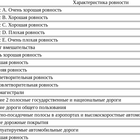
Характеристика ровности
с А. Очень хорошая ровность
с В. Хорошая ровность
с C. Хорошая ровность
с D. Плохая ровность
 E. Очень плохая ровность
г вмешательства
ь хорошая ровность
шая ровность
няя ровность
летворительная ровность
овлетворительная ровность
магистрали
ие 2 полосные государственные и национальные дороги
ие дороги общего пользования
тно-посадочные полосы в аэропортах и высокоскоростные автом
е дорожные покрытия
луатируемые автомобильные дороги
шая ровность