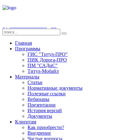
Группа компаний «СДТ»
Главная
Программы
ГИС "Титул-ПРО"
ПИК Дорога-ПРО
ПМ "САДиС"
Титул-Мобайл
Материалы
Статьи
Нормативные документы
Полезные ссылки
Вебинары
Презентации
История версий
Документы
Клиентам
Как приобрести?
Внедрение
Частые вопросы