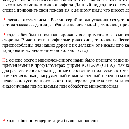
высотным отметкам микропрофиля. Данный подход не совсем в
сперва приводить свои показания к данному виду, что внесет 
В
связи с отсутствием в России серийно выпускающихся устано
встала задача создания дешёвой измерительной установки, про
В
ходе работ были проанализированы все применяемые в миров
стороны. В частности, профилометрические установки на беск
приспособлены для наших дорог с их далеким от идеального к
тарировать их необходимо довольно часто).
Н
а основе всего вышеизложенного нами было принято решение
применяемый в профилометрах фирмы K.J LAW (США) - так как 
для расчёта использовать данные о состоянии подвески автом
измерения каркас, нагруженный и выставленный перед началом 
некоего искусственного горизонта, перемещение колеса устан
аналогичным применяемым при обработке микропрофиля.
В
ходе работ по модернизации было выполнено: