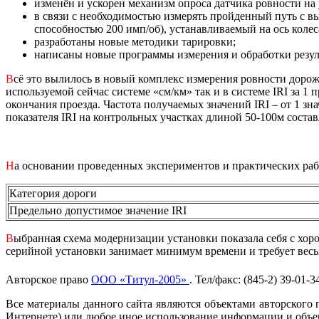
изменён и ускорен механизм опроса датчика ровности на
в связи с необходимостью измерять пройденный путь с 
способностью 200 имп/об), устанавливаемый на ось коле
разработаны новые методики тарировки;
написаны новые программы измерения и обработки резул
В
сё это вылилось в новый комплекс измерения ровности доро
используемой сейчас системе «см/км» так и в системе IRI за 1
окончания проезда. Частота получаемых значений IRI – от 1 з
показателя IRI на контрольных участках длиной 50-100м состав
Н
а основании проведенных экспериментов и практических раб
Категория дороги
Предельно допустимое значение IRI
В
ыбранная схема модернизации установки показала себя с хор
серийной установки занимает минимум времени и требует весь
Авторское право
ООО «Титул-2005»
. Тел/факс: (845-2) 39-01-3
Все материалы данного сайта являются объектами авторского п
Интернете) или любое иное использование информации и объек