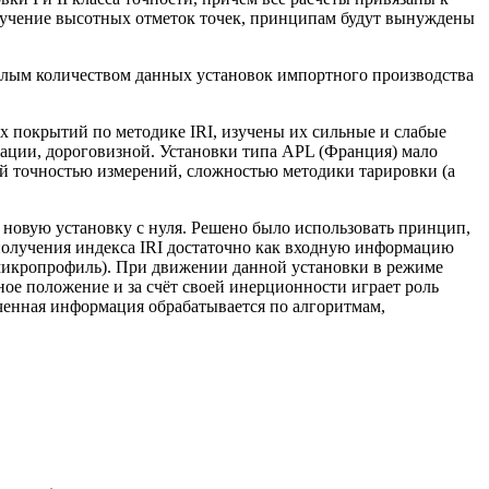
олучение высотных отметок точек, принципам будут вынуждены
малым количеством данных установок импортного производства
 покрытий по методике IRI, изучены их сильные и слабые
тации, дороговизной. Установки типа APL (Франция) мало
ой точностью измерений, сложностью методики тарировки (а
 новую установку с нуля. Решено было использовать принцип,
получения индекса IRI достаточно как входную информацию
 микропрофиль). При движении данной установки в режиме
ое положение и за счёт своей инерционности играет роль
ченная информация обрабатывается по алгоритмам,