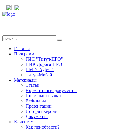
Группа компаний «СДТ»
Главная
Программы
ГИС "Титул-ПРО"
ПИК Дорога-ПРО
ПМ "САДиС"
Титул-Мобайл
Материалы
Статьи
Нормативные документы
Полезные ссылки
Вебинары
Презентации
История версий
Документы
Клиентам
Как приобрести?