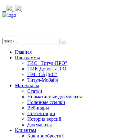
Группа компаний «СДТ»
Главная
Программы
ГИС "Титул-ПРО"
ПИК Дорога-ПРО
ПМ "САДиС"
Титул-Мобайл
Материалы
Статьи
Нормативные документы
Полезные ссылки
Вебинары
Презентации
История версий
Документы
Клиентам
Как приобрести?