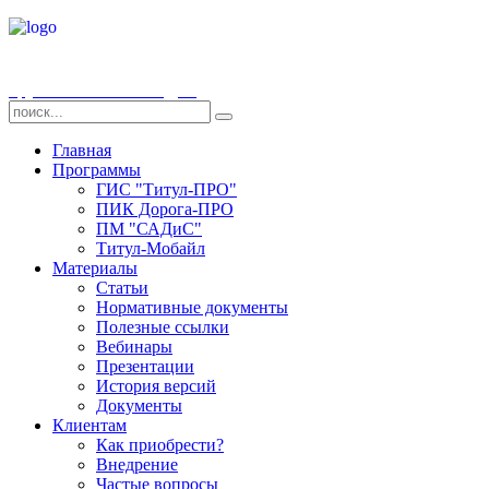
Группа компаний «СДТ»
Главная
Программы
ГИС "Титул-ПРО"
ПИК Дорога-ПРО
ПМ "САДиС"
Титул-Мобайл
Материалы
Статьи
Нормативные документы
Полезные ссылки
Вебинары
Презентации
История версий
Документы
Клиентам
Как приобрести?
Внедрение
Частые вопросы