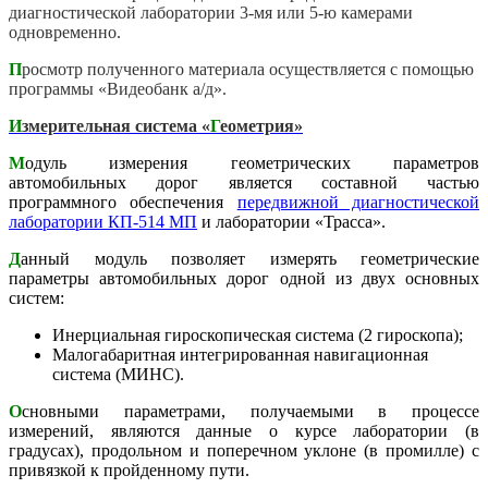
диагностической лаборатории 3-мя или 5-ю камерами
одновременно.
П
росмотр полученного материала осуществляется с помощью
программы
«
Видеобанк а/д
».
И
змерительная система «
Г
еометрия»
М
одуль измерения геометрических параметров
автомобильных дорог является составной частью
программного обеспечения
передвижной диагностической
лаборатории КП-514 МП
и лаборатории «Трасса».
Д
анный модуль позволяет измерять геометрические
параметры автомобильных дорог одной из двух основных
систем:
Инерциальная гироскопическая система (2 гироскопа);
Малогабаритная интегрированная навигационная
система (МИНС).
О
сновными параметрами, получаемыми в процессе
измерений, являются данные о курсе лаборатории (в
градусах), продольном и поперечном уклоне (в промилле) с
привязкой к пройденному пути.