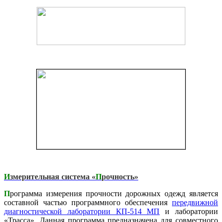
И
змерительная система «
П
рочность»
П
рограмма измерения прочности дорожных одежд является
составной частью программного обеспечения
передвижной
диагностической лаборатории КП-514 МП
и лаборатории
«Трасса». Данная программа предназначена для совместного