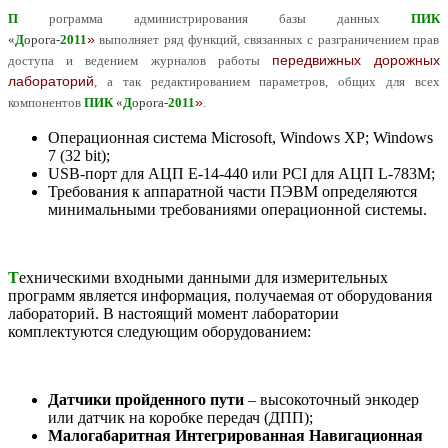
П
рограмма администрирования базы данных
ПИК
»
«
Д
орога-
2011
выполняет ряд функций, связанных с разграничением прав
передвижных дорожных
доступа и ведением журналов работы
лабораторий
, а так редактированием параметров, общих для всех
»
компонентов
ПИК
«
Д
орога-
2011
.
Операционная система Microsoft, Windows XP; Windows
7 (32 bit);
USB-порт для АЦП E-14-440 или PCI для АЦП L-783M;
Требования к аппаратной части ПЭВМ определяются
минимальными требованиями операционной системы.
Т
ехническими входными данными для измерительных
программ является информация, получаемая от оборудования
лабораторий. В настоящий момент лаборатории
комплектуются следующим оборудованием:
Датчики пройденного пути
– высокоточный энкодер
или датчик на коробке передач (ДПП);
Малогабаритная Интегрированная Навигационная