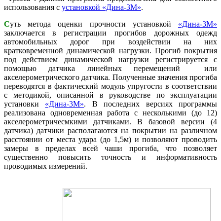
использования с
установкой
«Дина-3М»
.
С
уть метода оценки прочности установкой
«Дина-3М»
заключается в регистрации прогибов дорожных одежд
автомобильных дорог при воздействии на них
кратковременной динамической нагрузки. Прогиб покрытия
под действием динамической нагрузки регистрируется с
помощью датчика линейных перемещений или
акселерометрического датчика. Полученные значения прогиба
переводятся в фактический модуль упругости в соответствии
с методикой, описанной в руководстве по эксплуатации
установки
«Дина-3М»
. В последних версиях программы
реализована одновременная работа с несколькими (до 12)
акселерометричесмкими датчиками. В базовой версии (4
датчика) датчики располагаются на покрытии на различном
расстоянии от места удара (до 1,5м) и позволяют проводить
замеры в пределах всей чаши прогиба, что позволяет
существенно повысить точность и информативность
проводимых измерений.