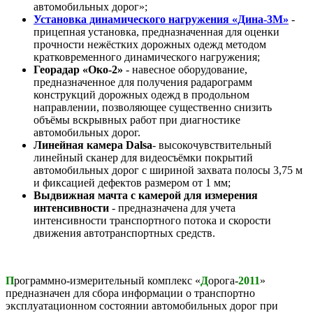
автомобильных дорог»;
Установка динамического нагружения «Дина-3М»
-
прицепная установка, предназначенная для оценки
прочности нежёстких дорожных одежд методом
кратковременного динамического нагружения;
Георадар «Око-2»
- навесное оборудование,
предназначенное для получения радарограмм
конструкций дорожных одежд в продольном
направлении, позволяющее существенно снизить
объёмы вскрывных работ при диагностике
автомобильных дорог.
Линейная камера Dalsa
- высокочувствительный
линейный сканер для видеосъёмки покрытий
автомобильных дорог с шириной захвата полосы 3,75 м
и фиксацией дефектов размером от 1 мм;
Выдвижная мачта с камерой для измерения
интенсивности
- предназначена для учета
интенсивности транспортного потока и скорости
движения автотранспортных средств.
П
рограммно-измерительный комплекс «
Д
орога-
2011
»
предназначен для сбора информации о транспортно
эксплуатационном состоянии автомобильных дорог при