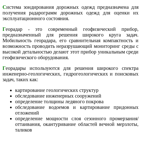
С
истема зондирования дорожных одежд предназначена для
получения радарограмм дорожных одежд для оценки их
эксплуатационного состояния.
Г
еорадар - это современный геофизический прибор,
предназначенный для решения широкого круга задач.
Мобильность георадара, его сравнительная компактность и
возможность проводить неразрушающий мониторинг среды с
высокой детальностью делают этот прибор уникальным среди
геофизического оборудования.
Г
еорадары используются для решения широкого спектра
инженерно-геологических, гидрогеологических и поисковых
задач, таких как:
картирование геологических структур
обследование инженерных сооружений
определение толщины ледяного покрова
обследование водоемов и картирование придонных
отложений
определение мощности слоя сезонного промерзания/
оттаивания, окантуривание областей вечной мерзлоты,
таликов