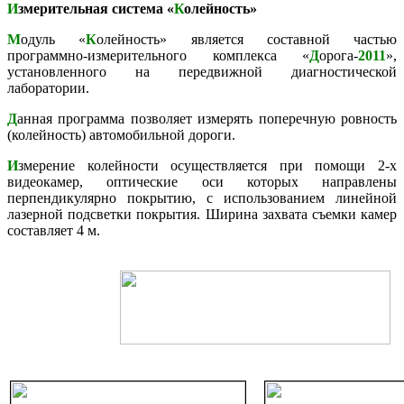
И
змерительная система «
К
олейность»
М
одуль «
К
олейность» является составной частью
программно-измерительного комплекса «
Д
орога-
2011
»,
установленного на передвижной диагностической
лаборатории.
Д
анная программа позволяет измерять поперечную ровность
(колейность) автомобильной дороги.
И
змерение колейности осуществляется при помощи 2-х
видеокамер, оптические оси которых направлены
перпендикулярно покрытию, с использованием линейной
лазерной подсветки покрытия. Ширина захвата съемки камер
составляет 4 м.