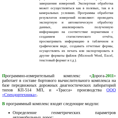
завершения измерений. Экспертная обработка
может осуществляться как в полевых, так и в
камеральных условиях. Программы обработки
результатов измерений позволяют: проводить
экспертную и автоматическую обработку
данных, анализировать полученную
информацию на соответствие нормативам с
созданием статистического отчёта,
просматривать информацию в табличном и
графическом виде, создавать отчетные формы,
осуществлять их печать или экспортировать в
другие форматы файлов (Microsoft Word, Excel,
текстовый формат и т.д.).
П
рограммно-измерительный комплекс «
Д
орога-
2011
»
работает в составе бортового вычислительного комплекса на
базе передвижных дорожных диагностических лабораторий
типов КП-514 МП, и «Трасса» производства
ООО
«Спецдортехника»
.
В
программный комплекс входят следующие модули:
Определение геометрических параметров
автомобильных дорог;