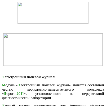
Э
лектронный полевой журнал
М
одуль «
Э
лектронный полевой журнал» является составной
частью программно-измерительного комплекса
«
Д
орога-
2011
», установленного на передвижной
диагностической лаборатории.
Д
анный модуль предназначен для фиксации объектов