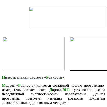
И
змерительная система «
Р
овность»
М
одуль «
Р
овность» является составной частью программно-
измерительного комплекса «
Д
орога-
2011
», установленного на
передвижной диагностической лаборатории. Данная
программа позволяет измерять ровность покрытий
автомобильных дорог по двум методам: