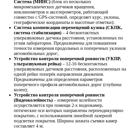
Система (МИНС)
(блок из нескольких
микромеханических датчиков вращения,
инклинометров и акселерометров, работающий
совместно с GPS-системой, определяет курс, уклоны,
географические координаты и высотные отметки);
Система компенсации перемещений кузова (СКПК,
система стабилизации)
– 4 бесконтактных
ультразвуковых датчика расстояния, установленных по
углам лаборатории. Предназначены для повышения
точности измерения продольных и поперечных уклонов
автомобильных дорог;
Устройство контроля поперечной ровности (УКПР,
ультразвуковая рейка)
– 12-16 бесконтактных
ультразвуковых датчиков расстояния, расположенных на
одной рейке поперёк направления движения.
Предназначены для определения параметров
поперечного профиля автомобильных дорог (глубины
колеи);
Устройство контроля поперечной ровности
(Видеоколейность)
– измерение колейности
осуществляется при помощи 2-х видеокамер,
оптические оси которых направлены перпендикулярно
покрытию, с использованием линейной лазерной
подсветки покрытия. Ширина захвата съемки камер
составляет 4 м;