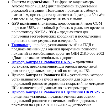
Система видеосъёмки
– 3 цифровые видеокамеры
Arecont Vision (США) для панорамной видеосъемки
дорожной ситуации. Позволяют проводить съёмку с
шагом 1 м, при скорости движения лаборатории 30 км/ч;
с шагом 10 м, при скорости 70 км/ч и выше;
GPS-приёмник
(приёмник, подключаемый через COM-
порт или USB, способный работать в реальном времени
по протоколу NMEA-1983) – предназначен для
получения географических координат и последующей
привязки к ним результатов измерений;
Толчкомер
– прибор, устанавливаемый на ПДЛ и
предназначенный для оценки продольной ровности
покрытий автомобильных дорог по ОДН 218.0.006-2002
«Диагностика автомобильных дорог»;
Прибор Контроля Ровности ПКР-1
– прицепная
установка, предназначенная для оценки продольной
ровности дорожных покрытий по методике IRI;
Прибор Контроля Ровности IRI
– устройство, которое
устанавливается на кузов автомобиля для оценки
продольной ровности дорожных покрытий по методике
IRI с компенсацией данных по акселерометру;
Прибор Контроля Ровности и Сцепления ПКРС-2У
–
прицепная установка, предназначенная для оценки
продольной ровности и сцепных свойств дорожных
покрытий по ОДН 218.0.006-2002 «Диагностика