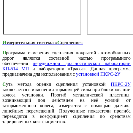
И
змерительная система «
С
цепление»
П
рограмма измерения сцепления покрытий автомобильных
дорог является составной частью программного
обеспечения
передвижной диагностической лаборатории
КП-514 МП
и лаборатории «Трасса». Данная программа
предназначена для использования с
установкой ПКРС-2У
.
С
уть метода оценки сцепления установкой
ПКРС-2У
заключается в изменении тормозящей силы при блокировании
колеса установки. Прогиб металлической пластины,
возникающий под действием на неё усилий от
заторможенного колеса, измеряется с помощью датчика
линейных перемещений. Полученные показатели прогиба
переводятся в коэффициент сцепления по средствам
тарировочных коэффициентов.