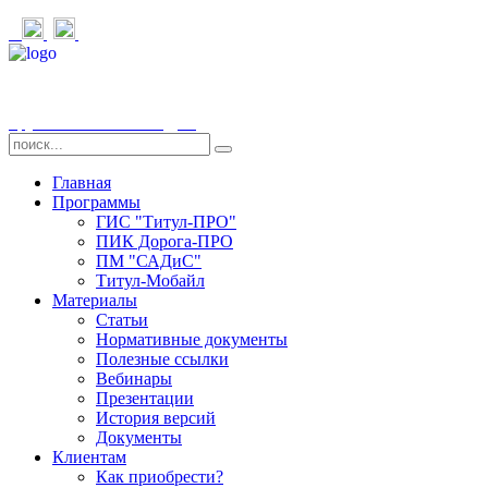
Группа компаний «СДТ»
Главная
Программы
ГИС "Титул-ПРО"
ПИК Дорога-ПРО
ПМ "САДиС"
Титул-Мобайл
Материалы
Статьи
Нормативные документы
Полезные ссылки
Вебинары
Презентации
История версий
Документы
Клиентам
Как приобрести?