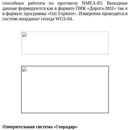
способных работать по протоколу NMEA-83. Выходные
данные формируются как в формате ПИК «
Д
орога-
2011
» так и
в формате программы «Ozi Explorer». Измерения проводятся в
системе координат геоида WGS-84.
И
змерительная система «
Г
еорадар»