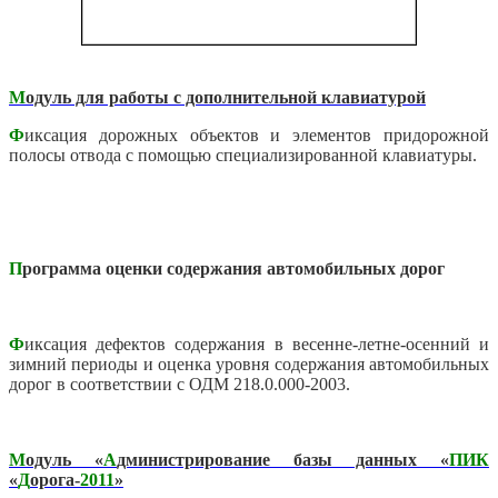
М
одуль для работы с дополнительной клавиатурой
Ф
иксация дорожных объектов и элементов придорожной
полосы отвода с помощью специализированной клавиатуры.
П
рограмма оценки содержания автомобильных дорог
Ф
иксация дефектов содержания в весенне-летне-осенний и
зимний периоды и оценка уровня содержания автомобильных
дорог в соответствии с ОДМ 218.0.000-2003.
М
одуль
«
А
дминистрирование базы данных
«
ПИК
«
Д
орога-
2011
»