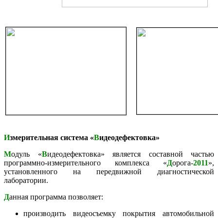
И
змерительная система «
В
идеодефектовка»
М
одуль «
В
идеодефектовка» является составной частью
программно-измерительного комплекса «
Д
орога-
2011
»,
установленного на передвижной диагностической
лаборатории.
Д
анная программа позволяет:
производить видеосъемку покрытия автомобильной